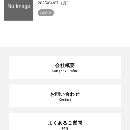
2025/04/07（月）
No Image
お知らせ
会社概要
Company Profile
お問い合わせ
Contact
よくあるご質問
FAQ